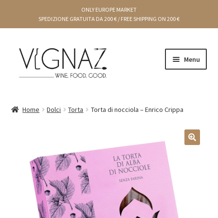
ONLY EUROPE MARKET
SPEDIZIONE GRATUITA DA 200 € / FREE SHIPPING ON 200 €
Menu
CARRELLO
Home
Dolci
Torta
Torta di nocciola – Enrico Crippa
CHEF E PRODUTTORI
CREME E CONSERVE
🔍
CONDIMENTI
DOLCI
IDEE REGALO