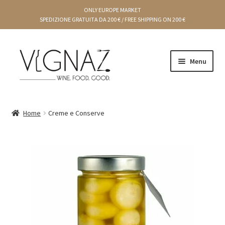
ONLY EUROPE MARKET
SPEDIZIONE GRATUITA DA 200 € / FREE SHIPPING ON 200 €
Menu
CARRELLO
Home
Creme e Conserve
CHEF E PRODUTTORI
CREME E CONSERVE
CONDIMENTI
DOLCI
IDEE REGALO