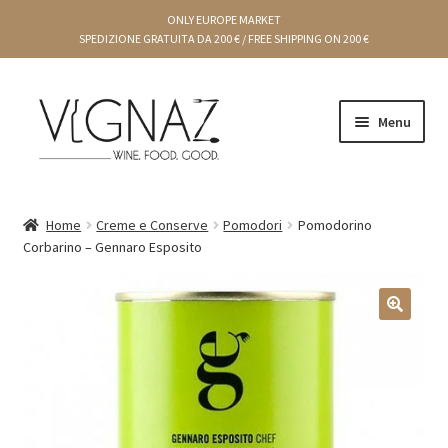
ONLY EUROPE MARKET
SPEDIZIONE GRATUITA DA 200 € / FREE SHIPPING ON 200 €
Menu
CARRELLO
Home
Creme e Conserve
Pomodori
Pomodorino
Corbarino – Gennaro Esposito
CHEF E PRODUTTORI
CREME E CONSERVE
🔍
CONDIMENTI
DOLCI
IDEE REGALO