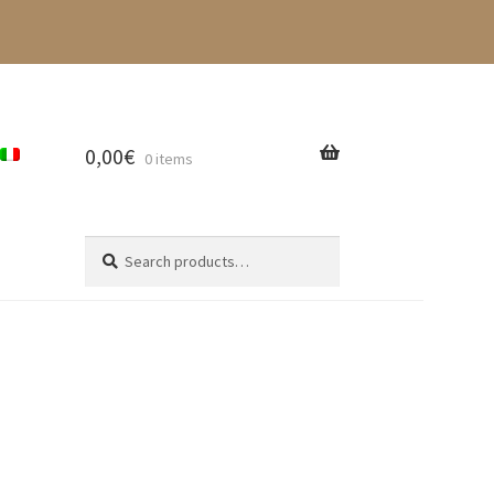
0,00
€
0 items
Search
Search
for: