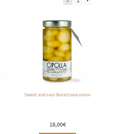
1
2
Sweet and sour Borettana onion
18,00
€