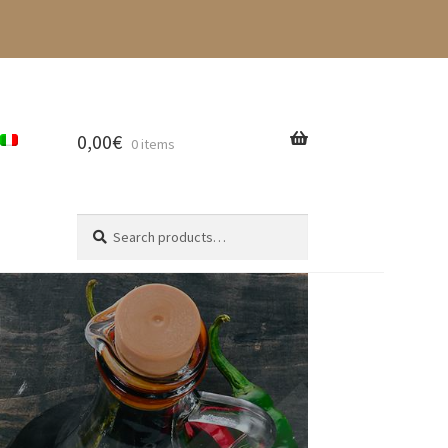
0,00
€
0 items
Search
Search
for: