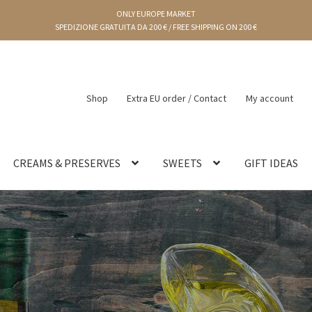
ONLY EUROPE MARKET
SPEDIZIONE GRATUITA DA 200 € / FREE SHIPPING ON 200 €
Shop
Extra EU order / Contact
My account
CREAMS & PRESERVES
SWEETS
GIFT IDEAS