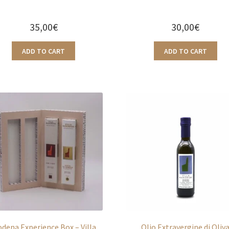
35,00
€
30,00
€
ADD TO CART
ADD TO CART
dena Experience Box – Villa
Olio Extravergine di Oliv