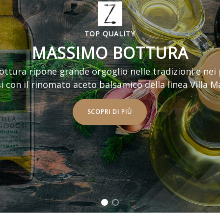
TOP QUALITY
MASSIMO BOTTURA
tura ripone grande orgoglio nelle tradizioni e nei 
 con il rinomato aceto balsamico della linea Villa 
SCOPRI DI PIÙ