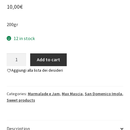
10,00
€
200gr
12 in stock
Strawberry
Add to cart
Jam
Aggiungi alla lista dei desideri
-
San
Domenico
quantity
Categories:
Marmalade e Jam
,
Max Mascia
,
San Domenico Imola
,
Sweet products
Description