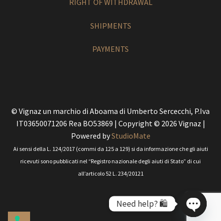
RIGHT OF WITHDRAWAL
SHIPMENTS
PAYMENTS
© Vignaz un marchio di Aboama di Umberto Sercecchi, P.Iva
IT03650071206 Rea BO53869 | Copyright © 2026 Vignaz |
Powered by
StudioMate
Ai sensi della L. 124/2017 (commi da 125 a 129) si da informazione che gli aiuti
ricevuti sono pubblicati nel “Registro nazionale degli aiuti di Stato” di cui
all’articolo 52 L. 234/20121
Need help? 🛍️