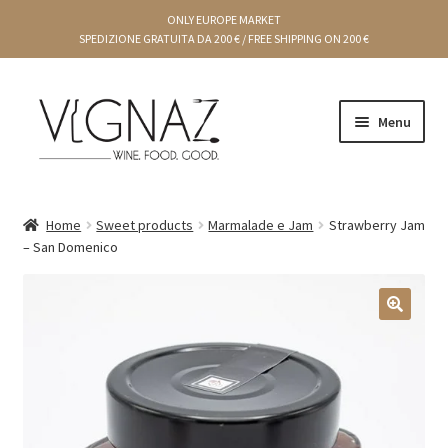
ONLY EUROPE MARKET
SPEDIZIONE GRATUITA DA 200 € / FREE SHIPPING ON 200 €
Menu
Cart
Home
Sweet products
Marmalade e Jam
Strawberry Jam
– San Domenico
Gift Ideas
Chef Producers
🔍
Creams and preserves
Condiments