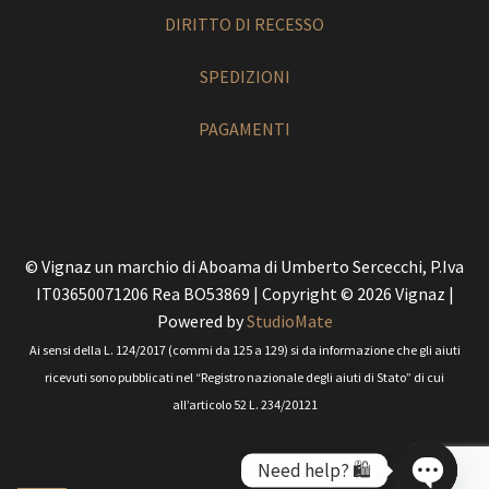
DIRITTO DI RECESSO
SPEDIZIONI
PAGAMENTI
© Vignaz un marchio di Aboama di Umberto Sercecchi, P.Iva
IT03650071206 Rea BO53869 | Copyright © 2026 Vignaz |
Powered by
StudioMate
Ai sensi della L. 124/2017 (commi da 125 a 129) si da informazione che gli aiuti
ricevuti sono pubblicati nel “Registro nazionale degli aiuti di Stato” di cui
all’articolo 52 L. 234/20121
Need help? 🛍️