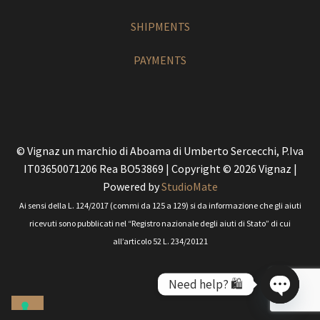
SHIPMENTS
PAYMENTS
© Vignaz un marchio di Aboama di Umberto Sercecchi, P.Iva
IT03650071206 Rea BO53869 | Copyright © 2026 Vignaz |
Powered by
StudioMate
Ai sensi della L. 124/2017 (commi da 125 a 129) si da informazione che gli aiuti
ricevuti sono pubblicati nel “Registro nazionale degli aiuti di Stato” di cui
all’articolo 52 L. 234/20121
Need help? 🛍️
O