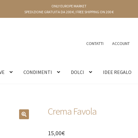
ONLY EUROPE MARKET
SPEDIZIONE GRATUITA DA 200 € / FREE SHIPPING ON 200 €
CONTATTI
ACCOUNT
VE
CONDIMENTI
DOLCI
IDEE REGALO
Crema Favola
🔍
15,00
€